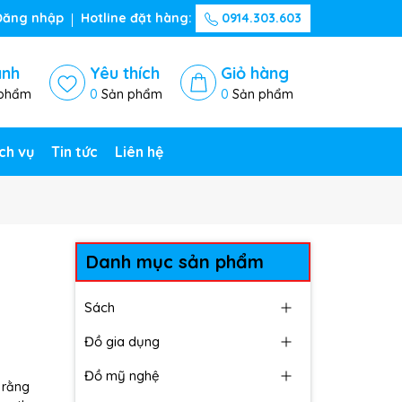
Đăng nhập
Hotline đặt hàng:
0914.303.603
ánh
Yêu thích
Giỏ hàng
phẩm
0
Sản phẩm
0
Sản phẩm
ch vụ
Tin tức
Liên hệ
Danh mục sản phẩm
Sách
Đồ gia dụng
Đồ mỹ nghệ
 rằng