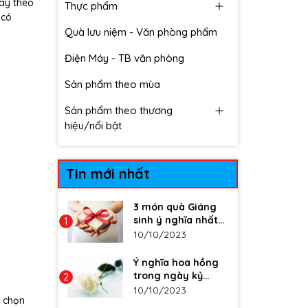
bay theo
Thực phẩm
 có
Quà lưu niệm - Văn phòng phẩm
Điện Máy - TB văn phòng
Sản phẩm theo mùa
Sản phẩm theo thương
hiệu/nổi bật
Tin mới nhất
3 món quà Giáng
sinh ý nghĩa nhất
1
dành tặng trong
10/10/2023
mùa Noel
14/12/2023
Ý nghĩa hoa hồng
trong ngày kỷ
2
niệm, ngày lễ tình
10/10/2023
a chọn
nhân 2023