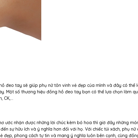
hồ đeo tay sẽ giúp phụ nữ tôn vinh vẻ đẹp của mình và đây có thể 
y. Một số thương hiệu đồng hồ đeo tay bạn có thể lựa chọn làm q
n, CK,…
ơ ước nhận được những lời chúc kèm bó hoa thì giờ đây những mó
đến sự hữu ích và ý nghĩa hơn đối với họ. Với chiếc túi xách, phụ nữ 
ẻ đẹp, phong cách tự tin và mang ý nghĩa luôn bên cạnh, cùng đồn