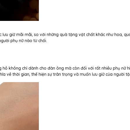
c lưu giữ mãi mãi, so với những quà tặng vật chất khác như hoa, qu
gười phụ nữ nào từ chối.
 hồ không chỉ dành cho đàn ông mà còn đối với rất nhiều phụ nữ h
 về thời gian, thể hiện sự trân trọng và muốn lưu giữ của người tặ