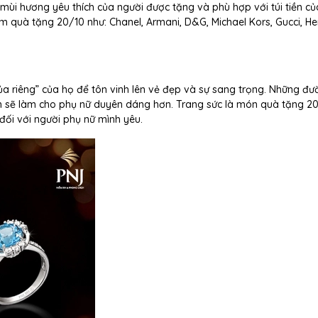
ùi hương yêu thích của người được tặng và phù hợp với túi tiền củ
m quà tặng 20/10 như: Chanel, Armani, D&G, Michael Kors, Gucci, H
ủa riêng” của họ để tôn vinh lên vẻ đẹp và sự sang trọng. Những đư
ẫn sẽ làm cho phụ nữ duyên dáng hơn. Trang sức là món quà tặng 20
đối với người phụ nữ mình yêu.