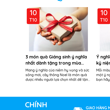
10
10
T10
T10
3 món quà Giáng sinh ý nghĩa
Ý nghĩ
nhất dành tặng trong mùa
kỷ niệ
Noel 14/12/2023
2023
Mang ý nghĩa của niềm hy vọng và sức
Mỗi màu
sống mới, cây thông Noel là món quà
một ý ng
được nhiều người lựa chọn nhất để tặng
bạn hãy
nhau mỗi khi dịp Giáng sinh về....
hiểu xe
thông...
CHÍNH
GIAO HÀNG M