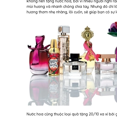
không nên tặng nước hoa, bởi vì nhiều người nghĩ r
mùi hương và nhanh chóng chia tay. Nhưng đó chỉ là
hương thơm nhẹ nhàng, lôi cuốn, sẽ giúp bạn có sự 
Nước hoa cũng thuộc loại quà tặng 20/10 xa xỉ bởi gi