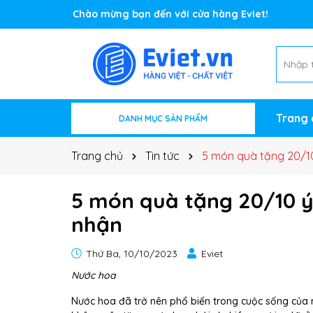
Rất nhiều ưu đãi và chương trình khuyến mãi đa
Trang 
DANH MỤC SẢN PHẨM
Sản phẩm theo thương hiệu/nổi bật
Sản phẩm theo mùa
Điện Máy - TB văn phòng
Quà lưu niệm - Văn phòng phẩm
Thực phẩm
Đồ mỹ nghệ
Đồ gia dụng
Trang chủ
Tin tức
5 món quà tặng 20/1
5 món quà tặng 20/10 
nhận
Thứ Ba, 10/10/2023
Eviet
Nước hoa
Nước hoa đã trở nên phổ biến trong cuộc sống của 