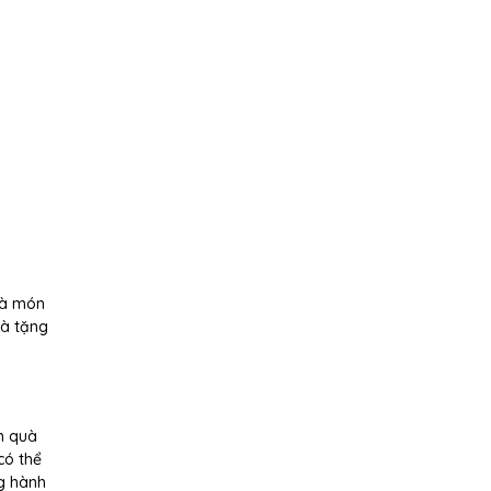
là món
uà tặng
n quà
có thể
g hành