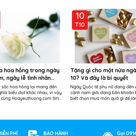
10
T10
a hoa hồng trong ngày
Tặng gì cho một nửa ngà
m, ngày lễ tình nhân
10? Và đây là bí quyết
 sắc hoa hồng lại mang đến
Ngày Quốc tế phụ nữ đang đến 
hĩa biểu đạt khác nhau, vì vậy
cánh nam giới đang băn khoăn
 cùng Hoayeuthuong.com tìm
biết chọn mua món quà gì để là
m bó hoa mình tặng mang
lòng 'một nửa'. Dưới đây là...
IỄN PHÍ
BẢO HÀNH
Gọi 091