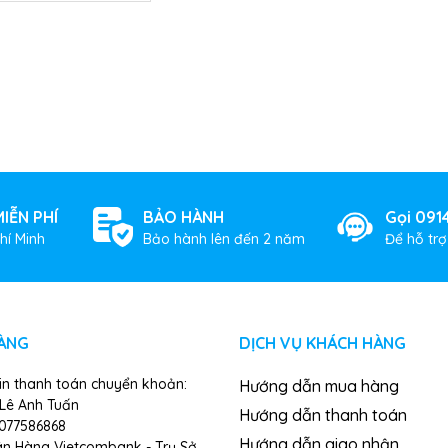
IỄN PHÍ
BẢO HÀNH
Gọi 091
hí Minh
Bảo hành lên đến 2 năm
Để hỗ tr
ÀNG
DỊCH VỤ KHÁCH HÀNG
in thanh toán chuyển khoản:
Hướng dẫn mua hàng
 Lê Anh Tuấn
Hướng dẫn thanh toán
1077586868
Hướng dẫn giao nhận
ân Hàng Vietcombank - Trụ Sở