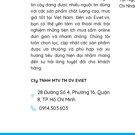
tin cậy đang được nhiều người tin dùng
Chi Nhá
với các sản phẩm chất lượng cao, mức
giá tốt tại Việt Nam. Đến với Eviet.vn,
bạn có thể yên tâm và thoải mái trải
nghiệm những tiện ích mua sắm online
đơn giản và nhanh chóng. Chúng tôi
luôn chọn lọc, cập nhật các sản phẩm
được ưa chuộng và phù hợp với xu
hướng tiêu dùng hiện đại nhằm mang
đến sự hài lòng tuyệt đối cho khách
hàng.
Cty TNHH MTV TM DV EVIET
28 Đường Số 4, Phường 16, Quận
8, TP. Hồ Chí Minh
0914.303.603