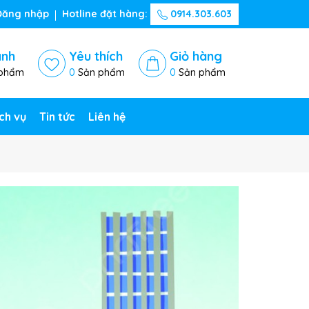
Đăng nhập
Hotline đặt hàng:
0914.303.603
ánh
Yêu thích
Giỏ hàng
phẩm
0
Sản phẩm
0
Sản phẩm
ch vụ
Tin tức
Liên hệ