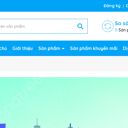
ng chờ đợi bạn
Đăng ký
So s
0
Sản 
chủ
Giới thiệu
Sản phẩm
Sản phẩm khuyến mãi
Dị