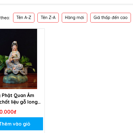
Tên A-Z
Tên Z-A
Hàng mới
Giá thấp đến cao
theo:
 Phật Quan Âm
chất liệu gỗ long
0.000₫
Thêm vào giỏ