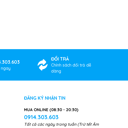
ĐỔI TRẢ
4.303.603
Chính sách đổi trả dễ
ợ ngay
dàng
ĐĂNG KÝ NHẬN TIN
MUA ONLINE (08:30 - 20:30)
0914.303.603
Tất cả các ngày trong tuần (Trừ tết Âm