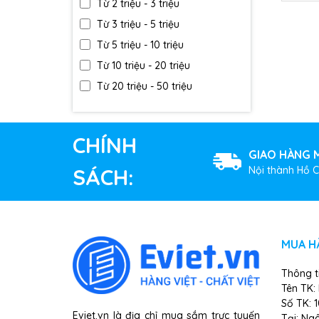
Từ 2 triệu - 3 triệu
Từ 3 triệu - 5 triệu
Từ 5 triệu - 10 triệu
Từ 10 triệu - 20 triệu
Từ 20 triệu - 50 triệu
Trên 50 triệu
CHÍNH
GIAO HÀNG M
Nội thành Hồ C
SÁCH:
MUA H
Thông t
Tên TK:
Số TK: 
Eviet.vn là địa chỉ mua sắm trực tuyến
Tại: Ng