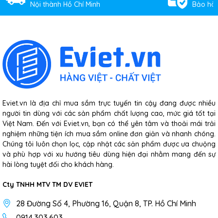
Nội thành Hồ Chí Minh
Bảo hàn
Eviet.vn là địa chỉ mua sắm trực tuyến tin cậy đang được nhiều
người tin dùng với các sản phẩm chất lượng cao, mức giá tốt tại
Việt Nam. Đến với Eviet.vn, bạn có thể yên tâm và thoải mái trải
nghiệm những tiện ích mua sắm online đơn giản và nhanh chóng.
Chúng tôi luôn chọn lọc, cập nhật các sản phẩm được ưa chuộng
và phù hợp với xu hướng tiêu dùng hiện đại nhằm mang đến sự
hài lòng tuyệt đối cho khách hàng.
Cty TNHH MTV TM DV EVIET
28 Đường Số 4, Phường 16, Quận 8, TP. Hồ Chí Minh
0914.303.603