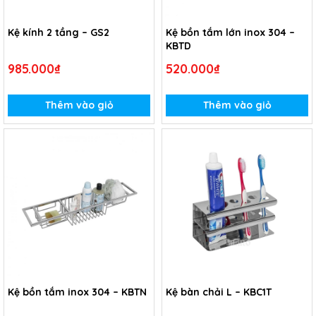
Kệ kính 2 tầng – GS2
Kệ bồn tắm lớn inox 304 –
KBTD
985.000₫
520.000₫
Thêm vào giỏ
Thêm vào giỏ
Kệ bồn tắm inox 304 – KBTN
Kệ bàn chải L – KBC1T