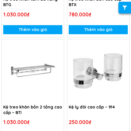
BTG
BTX
1.030.000₫
780.000₫
Thêm vào giỏ
Thêm vào giỏ
Kệ treo khăn bồn 2 tầng cao
Kệ ly đôi cao cấp – 914
cấp – BTI
1.030.000₫
250.000₫