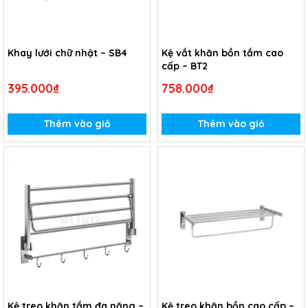
Khay lưới chữ nhật – SB4
Kệ vắt khăn bồn tắm cao
cấp – BT2
395.000₫
758.000₫
Thêm vào giỏ
Thêm vào giỏ
Kệ treo khăn tắm đa năng –
Kệ treo khăn bồn cao cấp –