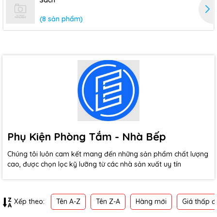
Sách
(8 sản phẩm)
Phụ Kiện Phòng Tắm - Nhà Bếp
Chúng tôi luôn cam kết mang đến những sản phẩm chất lượng
cao, được chọn lọc kỹ lưỡng từ các nhà sản xuất uy tín
Tên A-Z
Tên Z-A
Hàng mới
Giá thấp đ
Xếp theo: