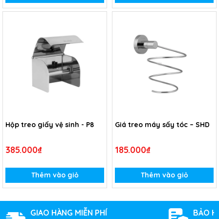
Hộp treo giấy vệ sinh - P8
Giá treo máy sấy tóc – SHD
385.000₫
185.000₫
Thêm vào giỏ
Thêm vào giỏ
GIAO HÀNG MIỄN PHÍ
BẢO H